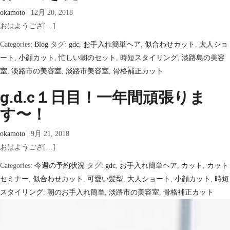
okamoto
|
12月 20, 2018
おはようござ[…]
Categories:
Blog
タグ:
gdc
,
お手入れ簡単ヘア
,
似合わせカット
,
大人ショ
ート
,
小顔カット
,
忙しい朝のセット
,
時短スタイリング
,
淡路島の美容
室
,
淡路市の美容室
,
淡路市美容室
,
骨格補正カット
g.d.c１日目！一年間頑張りま
す〜！
okamoto
|
9月 21, 2018
おはようござ[…]
Categories:
今週の予約状況
タグ:
gdc
,
お手入れ簡単ヘア
,
カット
,
カット
セミナー
,
似合わせカット
,
可愛い髪型
,
大人ショート
,
小顔カット
,
時短
スタイリング
,
朝のお手入れ簡単
,
淡路市の美容室
,
骨格補正カット