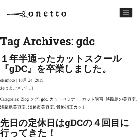
Toggl
naviga
Tag Archives: gdc
１年半通ったカットスクール
『gDC』を卒業しました。
okamoto
|
10月 24, 2019
おはよござい[…]
Categories:
Blog
タグ:
gdc
,
カットセミナー
,
カット講習
,
淡路島の美容室
,
淡路島美容室
,
淡路市美容室
,
骨格補正カット
先日の定休日はgDCの４回目に
行ってきた！