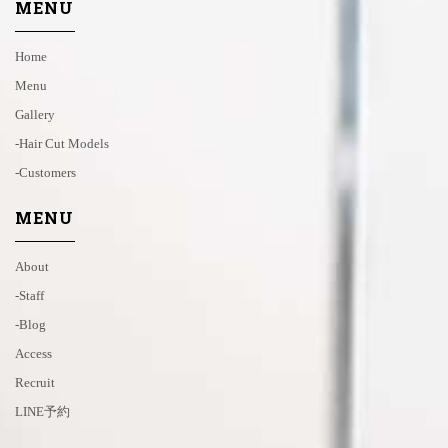
MENU
Home
Menu
Gallery
-hair Cut Models
-customers
MENU
About
-staff
-blog
Access
Recruit
LINE予約