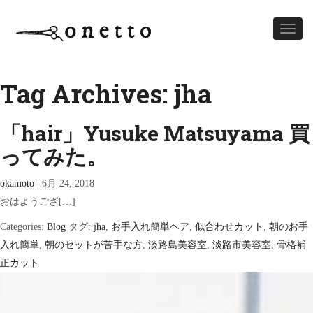
Toggl
naviga
Tag Archives: jha
「hair」Yusuke Matsuyama 買
ってみた。
okamoto
|
6月 24, 2018
おはようござ[…]
Categories:
Blog
タグ:
jha
,
お手入れ簡単ヘア
,
似合わせカット
,
朝のお手
入れ簡単
,
朝のセットが苦手な方
,
淡路島美容室
,
淡路市美容室
,
骨格補
正カット