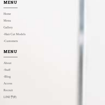
MENU
Home
Menu
Gallery
-hair Cut Models
-customers
MENU
About
-staff
-blog
Access
Recruit
LINE予約