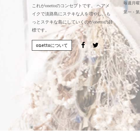
毎週月曜
これがonettoのコンセプトです。 ヘアメ
第一・第
イクで淡路島にステキな人を増やし、も
っとステキな島にしていくのがonettoの目
標です。
onettoについて