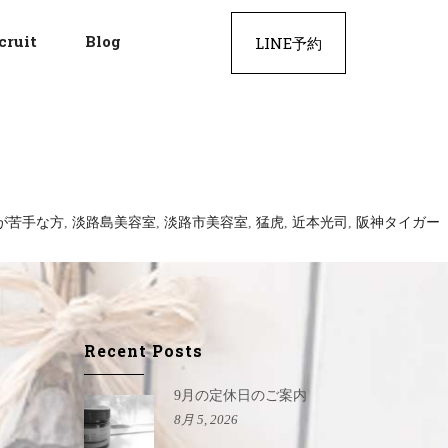
cruit
Blog
LINE予約
が苦手な方
,
淡路島美容室
,
淡路市美容室
,
猛虎
,
近本光司
,
阪神タイガー
Recent Posts
9月の定休日のご案内
8月 5, 2026