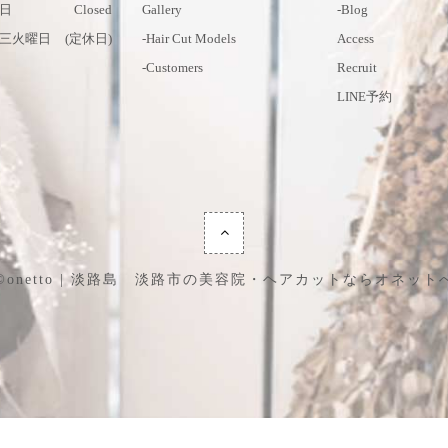
日
Closed
Gallery
-blog
三火曜日
(定休日)
-hair Cut Models
Access
-customers
Recruit
LINE予約
©onetto | 淡路島 淡路市の美容院・ヘアカットならオネット