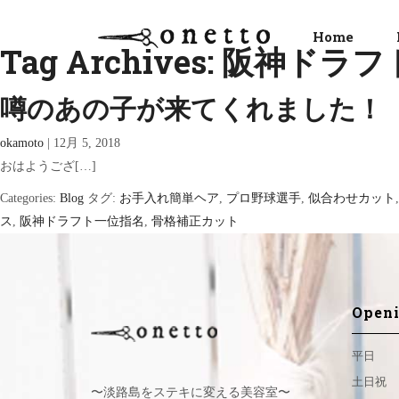
Home
Tag Archives: 阪神ド
噂のあの子が来てくれました！
okamoto
|
12月 5, 2018
おはようござ[…]
Categories:
Blog
タグ:
お手入れ簡単ヘア
,
プロ野球選手
,
似合わせカット
ス
,
阪神ドラフト一位指名
,
骨格補正カット
Openi
平日
土日祝
〜淡路島をステキに変える美容室〜