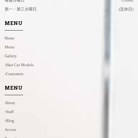
毎週月曜日
Closed
第一・第三火曜日
(定休日)
MENU
Home
Menu
Gallery
-hair Cut Models
-customers
MENU
About
-staff
-blog
Access