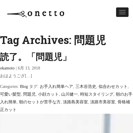
Toggl
naviga
Tag Archives: 問題児
読了。「問題児」
okamoto
|
6月 13, 2018
おはようござ[…]
Categories:
Blog
タグ:
お手入れ簡単ヘア
,
三木谷浩史
,
似合わせカット
,
可愛い髪型
,
問題児
,
小顔カット
,
山川健一
,
時短スタイリング
,
朝のお手
入れ簡単
,
朝のセットが苦手な方
,
淡路島美容室
,
淡路市美容室
,
骨格補
正カット