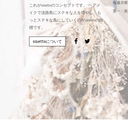
毎週月曜
これがonettoのコンセプトです。 ヘアメ
第一・第
イクで淡路島にステキな人を増やし、も
っとステキな島にしていくのがonettoの目
標です。
onettoについて