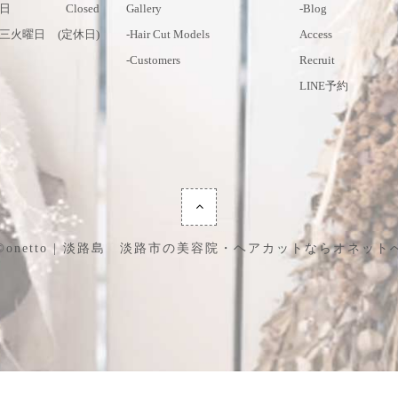
日
Closed
Gallery
-blog
三火曜日
(定休日)
-hair Cut Models
Access
-customers
Recruit
LINE予約
©onetto | 淡路島 淡路市の美容院・ヘアカットならオネット