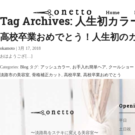
Home
Tag Archives: 人生初カラ
高校卒業おめでとう！人生初のカラ
okamoto
|
3月 17, 2018
おはようござ[…]
Categories:
Blog
タグ:
アッシュカラー
,
お手入れ簡単ヘア
,
クールショー
淡路市の美容室
,
骨格補正カット
,
高校卒業
,
高校卒業おめでとう
Openi
平日
土日祝
〜淡路島をステキに変える美容室〜