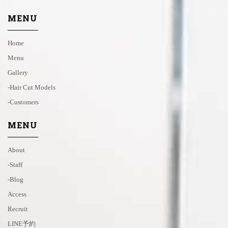
MENU
Home
Menu
Gallery
-hair Cut Models
-customers
MENU
About
-staff
-blog
Access
Recruit
LINE予約