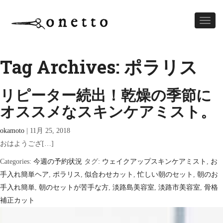
Toggl
naviga
Tag Archives: ポラリス
リピーター続出！乾燥の季節に
オススメなスキンケアミスト。
okamoto
|
11月 25, 2018
おはようござ[…]
Categories:
今週の予約状況
タグ:
ウェイクアップスキンケアミスト
,
お
手入れ簡単ヘア
,
ポラリス
,
似合わせカット
,
忙しい朝のセット
,
朝のお
手入れ簡単
,
朝のセットが苦手な方
,
淡路島美容室
,
淡路市美容室
,
骨格
補正カット