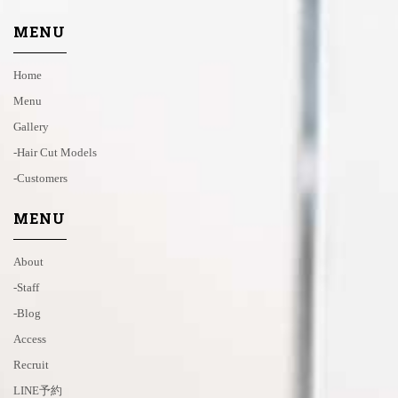
MENU
Home
Menu
Gallery
-hair Cut Models
-customers
MENU
About
-staff
-blog
Access
Recruit
LINE予約