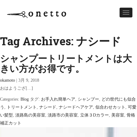
Toggl
naviga
Tag Archives: ナシード
シャンプートリートメントは大
きい方がお得です。
okamoto
|
3月 9, 2018
おはようござ[…]
Categories:
Blog
タグ:
お手入れ簡単ヘア
,
シャンプー
,
どの世代にも似合
う
,
トリートメント
,
ナシード
,
ナシードヘアケア
,
似合わせカット
,
可愛
い髪型
,
淡路島の美容室
,
淡路市の美容室
,
立体３Dカラー
,
美容室
,
骨格
補正カット