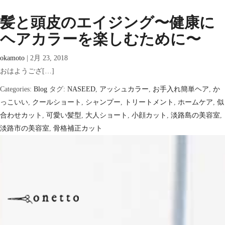
髪と頭皮のエイジング〜健康に
ヘアカラーを楽しむために〜
okamoto
|
2月 23, 2018
おはようござ[…]
Categories:
Blog
タグ:
NASEED
,
アッシュカラー
,
お手入れ簡単ヘア
,
か
っこいい
,
クールショート
,
シャンプー
,
トリートメント
,
ホームケア
,
似
合わせカット
,
可愛い髪型
,
大人ショート
,
小顔カット
,
淡路島の美容室
,
淡路市の美容室
,
骨格補正カット