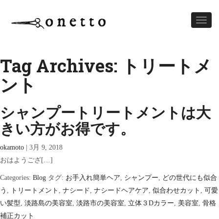
Toggl
naviga
Tag Archives: トリートメ
ント
シャンプートリートメントは大
きい方がお得です。
okamoto
|
3月 9, 2018
おはようござ[…]
Categories:
Blog
タグ:
お手入れ簡単ヘア
,
シャンプー
,
どの世代にも似合
う
,
トリートメント
,
ナシード
,
ナシードヘアケア
,
似合わせカット
,
可愛
い髪型
,
淡路島の美容室
,
淡路市の美容室
,
立体３Dカラー
,
美容室
,
骨格
補正カット