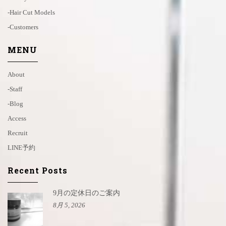
-hair Cut Models
-customers
MENU
About
-staff
-blog
Access
Recruit
LINE予約
Recent Posts
9月の定休日のご案内
8月 5, 2026