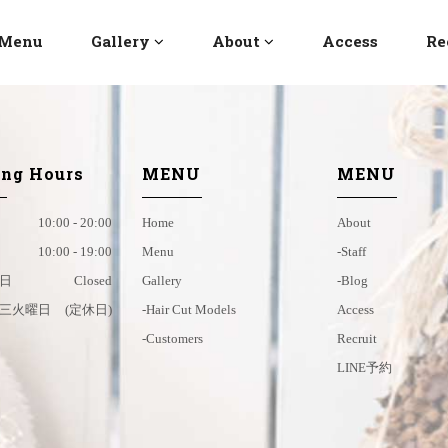
Menu
Gallery
About
Access
Re
ng Hours
MENU
MENU
10:00 - 20:00
Home
About
10:00 - 19:00
Menu
-staff
日
Closed
Gallery
-blog
三火曜日
(定休日)
-hair Cut Models
Access
-customers
Recruit
LINE予約