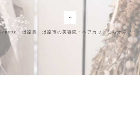
©onetto | 淡路島 淡路市の美容院・ヘアカットならオネット