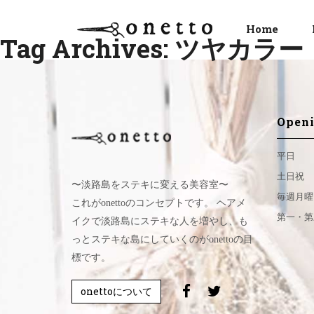
Home
Tag Archives: ツヤカラー
Openi
平日
土日祝
〜淡路島をステキに変える美容室〜
毎週月曜
これがonettoのコンセプトです。 ヘアメ
第一・第
イクで淡路島にステキな人を増やし、も
っとステキな島にしていくのがonettoの目
標です。
onettoについて