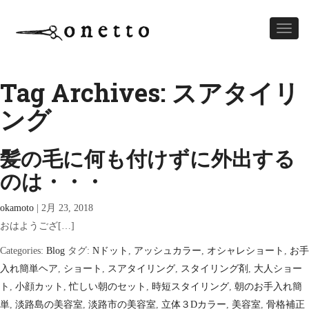
Toggl
naviga
Tag Archives: スアタイリ
ング
髪の毛に何も付けずに外出する
のは・・・
okamoto
|
2月 23, 2018
おはようござ[…]
Categories:
Blog
タグ:
Nドット
,
アッシュカラー
,
オシャレショート
,
お手
入れ簡単ヘア
,
ショート
,
スアタイリング
,
スタイリング剤
,
大人ショー
ト
,
小顔カット
,
忙しい朝のセット
,
時短スタイリング
,
朝のお手入れ簡
単
,
淡路島の美容室
,
淡路市の美容室
,
立体３Dカラー
,
美容室
,
骨格補正