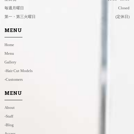
毎週月曜日
Closed
第一・第三火曜日
(定休日)
MENU
Home
Menu
Gallery
-hair Cut Models
-customers
MENU
About
-staff
-blog
Access