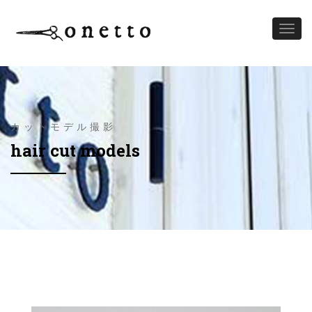
Toggl
naviga
カットモデル撮影
hair cut models