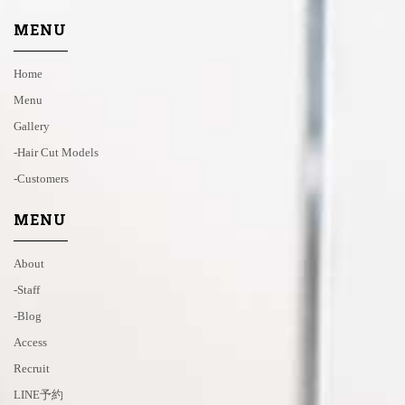
MENU
Home
Menu
Gallery
-hair Cut Models
-customers
MENU
About
-staff
-blog
Access
Recruit
LINE予約