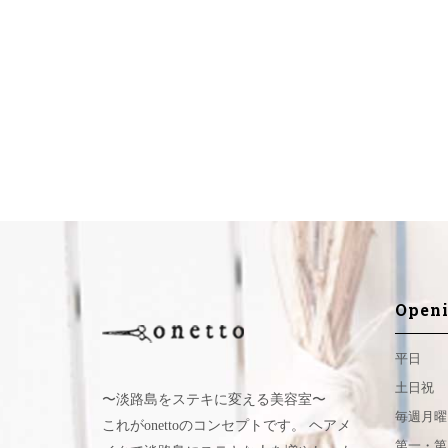
Openi
平日
土日祝
〜淡路島をステキに変える美容室〜
毎週月曜
これがonettoのコンセプトです。 ヘアメ
第一・第