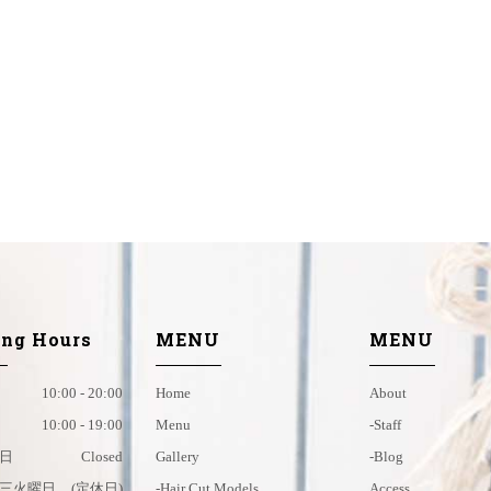
ng Hours
MENU
MENU
10:00 - 20:00
Home
About
10:00 - 19:00
Menu
-staff
日
Closed
Gallery
-blog
三火曜日
(定休日)
-hair Cut Models
Access