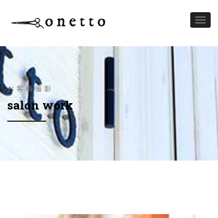
Toggl
naviga
お客様撮影
salon work