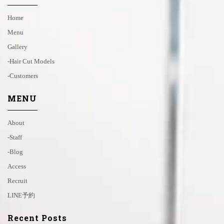
Home
Menu
Gallery
-hair Cut Models
-customers
MENU
About
-staff
-blog
Access
Recruit
LINE予約
Recent Posts