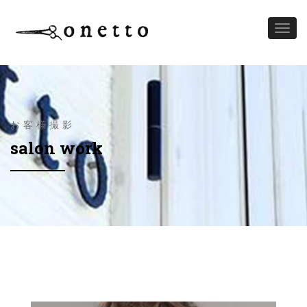
Toggl
naviga
お客様撮影
salon work