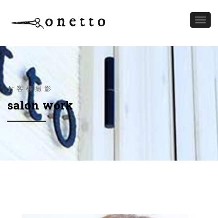
Toggl
naviga
お客様撮影
salon work