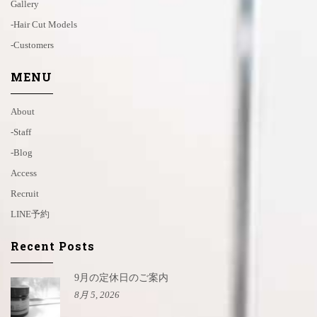
Gallery
-hair Cut Models
-customers
MENU
About
-staff
-blog
Access
Recruit
LINE予約
Recent Posts
9月の定休日のご案内
8月 5, 2026