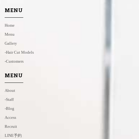
MENU
Home
Menu
Gallery
-hair Cut Models
-customers
MENU
About
-staff
-blog
Access
Recruit
LINE予約