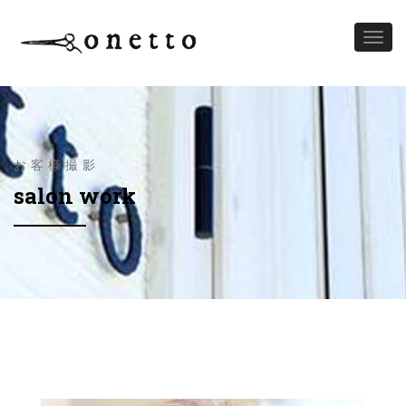
Toggl
naviga
お客様撮影
salon work