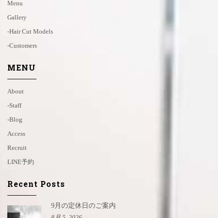
Menu
Gallery
-hair Cut Models
-customers
MENU
About
-staff
-blog
Access
Recruit
LINE予約
Recent Posts
9月の定休日のご案内
8月 5, 2026