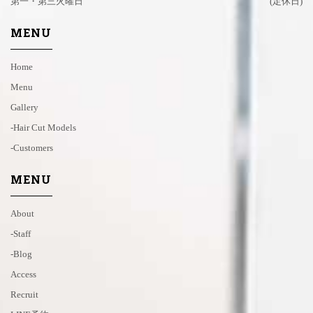
第一・第三火曜日
(定休日)
MENU
Home
Menu
Gallery
-hair Cut Models
-customers
MENU
About
-staff
-blog
Access
Recruit