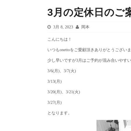
3月の定休日のご
3月 8, 2023
岡本
こんにちは！
いつも
onetto
をご愛顧頂きありがとうござい
少し早いですが
3
月はご予約が混み合いやす
3/6(
月
)
、
3/7(
火
)
3/13(
月
)
3/20(
月
)
、
3/21(
火
)
3/27(
月
)
となります。