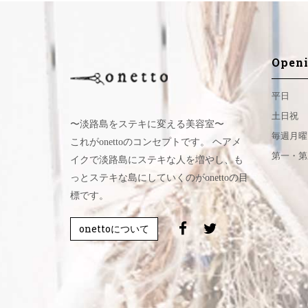
Openi
平日
土日祝
〜淡路島をステキに変える美容室〜
毎週月曜
これがonettoのコンセプトです。 ヘアメ
第一・第
イクで淡路島にステキな人を増やし、も
っとステキな島にしていくのがonettoの目
標です。
onettoについて