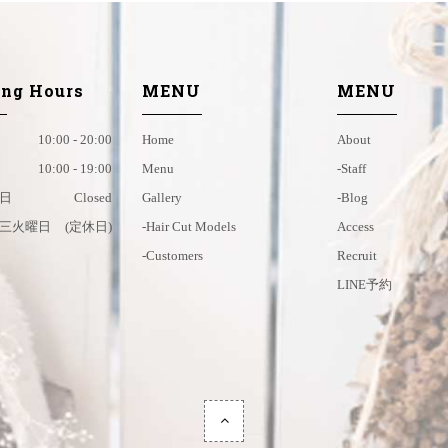
ng Hours
MENU
MENU
10:00 - 20:00
Home
About
10:00 - 19:00
Menu
-staff
日
Closed
Gallery
-blog
三火曜日
(定休日)
-hair Cut Models
Access
-customers
Recruit
LINE予約