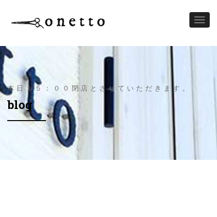
Toggl
naviga
本日１５：００閉店とさせていただきます。
blog