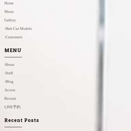
Home
Menu
Gallery
-hair Cut Models
-customers
MENU
About
-staff
-blog
Access
Recruit
LINE予約
Recent Posts