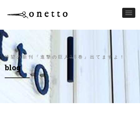
Toggl
naviga
待望の新刊『進撃の巨人25巻』出てますよ！
blog