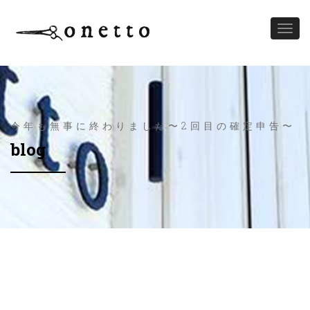
Toggl
naviga
今年も無事に終わりました〜2回目の確定申告〜
blog