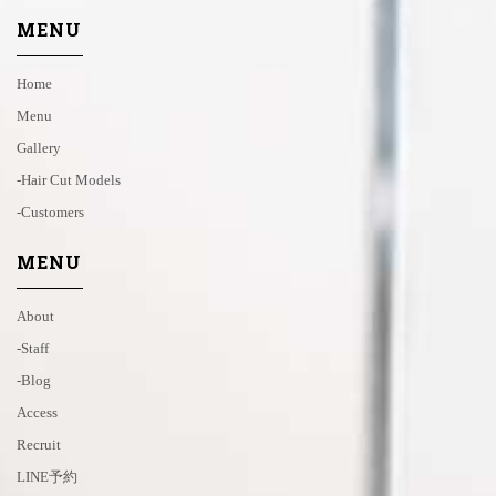
MENU
Home
Menu
Gallery
-hair Cut Models
-customers
MENU
About
-staff
-blog
Access
Recruit
LINE予約