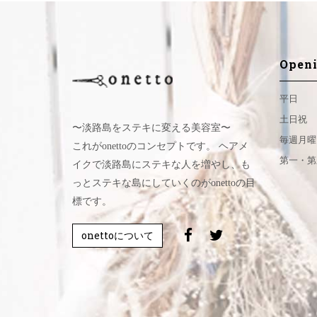
Openi
平日
土日祝
〜淡路島をステキに変える美容室〜
毎週月曜
これがonettoのコンセプトです。 ヘアメ
第一・第
イクで淡路島にステキな人を増やし、も
っとステキな島にしていくのがonettoの目
標です。
onettoについて