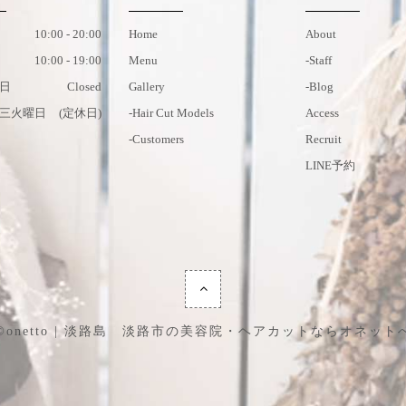
10:00 - 20:00
Home
About
10:00 - 19:00
Menu
-staff
日
Closed
Gallery
-blog
三火曜日
(定休日)
-hair Cut Models
Access
-customers
Recruit
LINE予約
©onetto | 淡路島 淡路市の美容院・ヘアカットならオネット